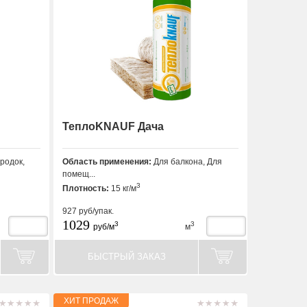
ТеплоKNAUF Дача
родок,
Область применения:
Для балкона, Для
помещ...
3
Плотность:
15 кг/м
927
руб/упак.
1029
3
3
руб/м
м
БЫСТРЫЙ ЗАКАЗ