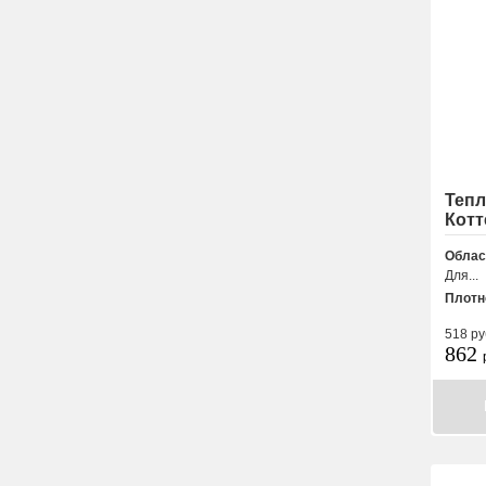
Теп
Котт
Облас
Для...
Плотн
518
ру
862