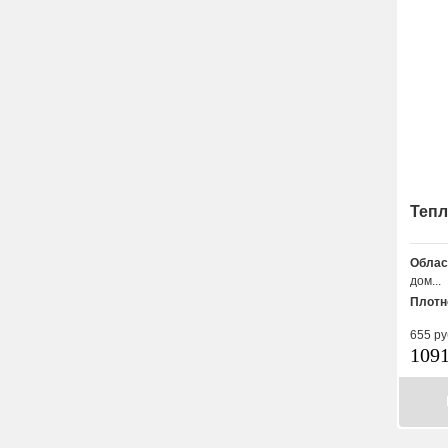
Тепл
Облас
дом...
Плотн
655
ру
109