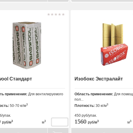
ool Стандарт
Изобокс Экстралайт
ть применения:
Для вентилируемого
Область применения:
Для помещ
пол...
3
3
ость:
50-70 кг/м
Плотность:
30 кг/м
б/упак.
450
руб/упак.
9
1560
3
3
3
3
руб/м
м
руб/м
м