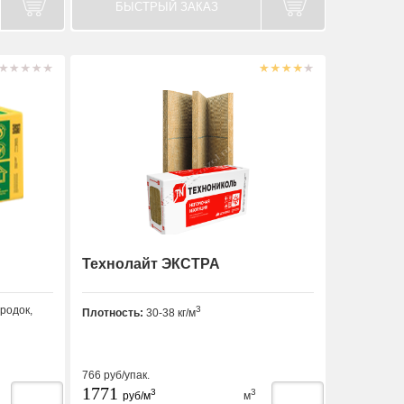
БЫСТРЫЙ ЗАКАЗ
Технолайт ЭКСТРА
родок,
3
Плотность:
30-38 кг/м
766
руб/упак.
1771
3
3
руб/м
м