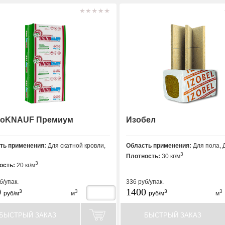
лоKNAUF Премиум
Изобел
ть применения:
Для скатной кровли,
Область применения:
Для пола, Д
3
Плотность:
30 кг/м
3
ость:
20 кг/м
б/упак.
336
руб/упак.
0
1400
3
3
3
3
руб/м
м
руб/м
м
БЫСТРЫЙ ЗАКАЗ
БЫСТРЫЙ ЗАКАЗ