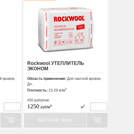
Rockwool УТЕПЛИТЕЛЬ
ЭКОНОМ
й кровли,
Область применения:
Для скатной кровли,
Дл...
3
Плотность:
23-29 кг/м
450
руб/упак.
1250
3
3
руб/м
м
БЫСТРЫЙ ЗАКАЗ