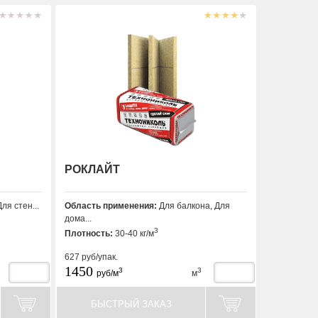
РОКЛАЙТ
ля стен...
Область применения:
Для балкона, Для
дома...
3
Плотность:
30-40 кг/м
627
руб/упак.
1450
3
3
руб/м
м
БЫСТРЫЙ ЗАКАЗ