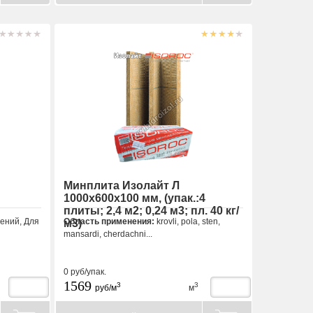
Минплита Изолайт Л
1000х600х100 мм, (упак.:4
плиты; 2,4 м2; 0,24 м3; пл. 40 кг/
ений, Для
Область применения:
krovli, pola, sten,
м3)
mansardi, cherdachni...
0
руб/упак.
1569
3
3
руб/м
м