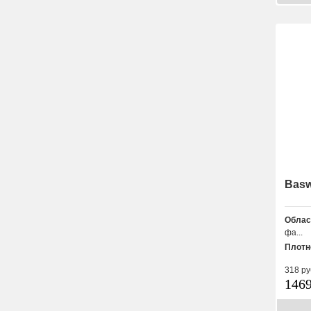
Basw
Облас
фа...
Плотн
318
ру
146