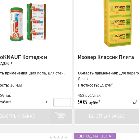
лоKNAUF Коттедж и
Изовер Классик Плита
едж +
ть применения:
Для пола, Для стен,
Область применения:
Для перего
Для в...
3
3
ость:
16 кг/м
Плотность:
15 кг/м
б/упак.
453
руб/упак.
905
3
3
руб/шт.
шт.
руб/м
м
БЫСТРЫЙ ЗАКАЗ
БЫСТРЫЙ ЗАКАЗ