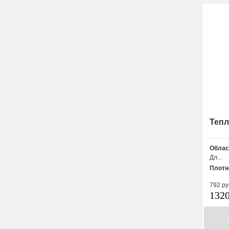
Теп
Облас
Дл...
Плотн
792
ру
132