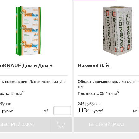
оKNAUF Дом и Дом +
Baswool Лайт
ть применения:
Для помещений, Для
Область применения:
Для скатно
Дл...
3
3
ость:
15 кг/м
Плотность:
35-45 кг/м
б/упак.
245
руб/упак.
1
1134
3
3
3
3
руб/м
м
руб/м
м
БЫСТРЫЙ ЗАКАЗ
БЫСТРЫЙ ЗАКАЗ