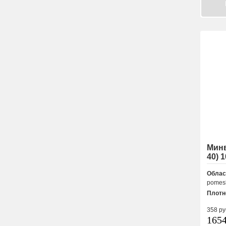
Минв
40) 
Облас
pomesh
Плотн
358
ру
165