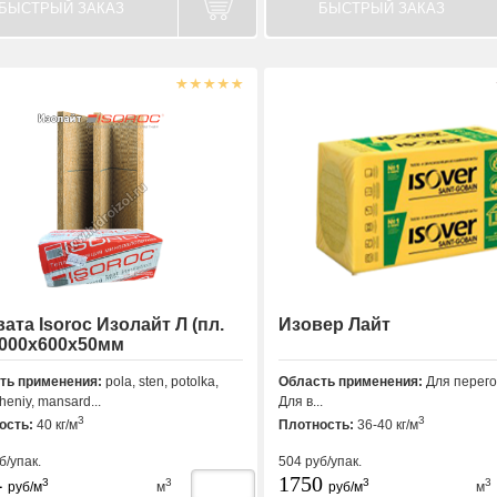
БЫСТРЫЙ ЗАКАЗ
БЫСТРЫЙ ЗАКАЗ
ата Isoroc Изолайт Л (пл.
Изовер Лайт
1000х600х50мм
ть применения:
pola, sten, potolka,
Область применения:
Для перего
eniy, mansard...
Для в...
3
3
ость:
40 кг/м
Плотность:
36-40 кг/м
б/упак.
504
руб/упак.
4
1750
3
3
3
3
руб/м
м
руб/м
м