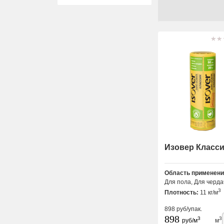
Изовер Класси
Область применени
Для пола, Для черда
3
Плотность:
11 кг/м
898
руб/упак.
898
3
3
руб/м
м