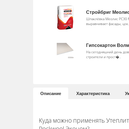
Стройбриг Меоли
Шпаклёвка Меолис PC30 
выравнивает фасады, цок.
Гипсокартон Волм
На сегодняшний день до
строители и прост�..
Описание
Характеристика
У
Куда можно применять Утепли
Rockwool Эконом?