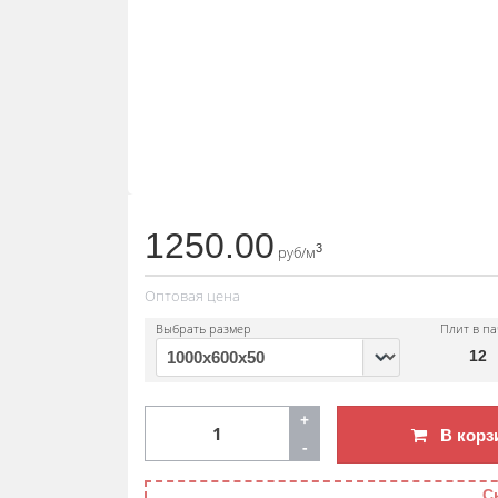
1250.00
3
руб/м
Оптовая цена
Выбрать размер
Плит в па
12
+
В корз
-
С