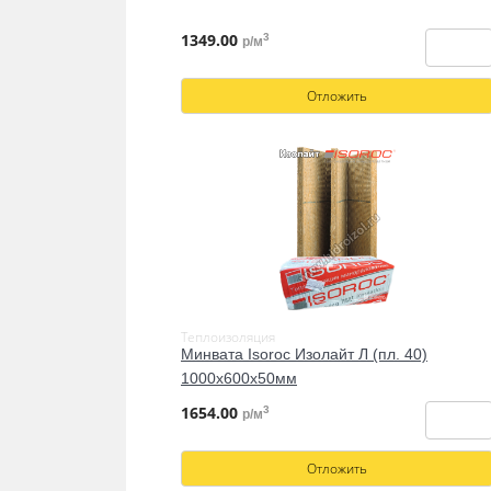
1349.00
3
р/м
Отложить
Теплоизоляция
Минвата Isoroc Изолайт Л (пл. 40)
1000х600х50мм
1654.00
3
р/м
Отложить