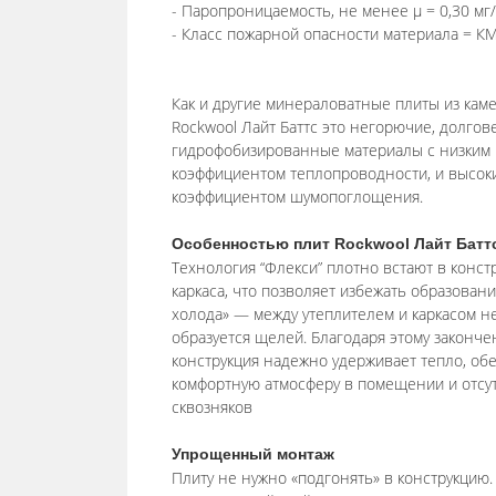
- Паропроницаемость, не менее μ = 0,30 мг/
- Класс пожарной опасности материала = К
Как и другие минераловатные плиты из кам
Rockwool Лайт Баттc это негорючие, долгов
гидрофобизированные материалы с низким
коэффициентом теплопроводности, и высок
коэффициентом шумопоглощения.
Особенностью плит Rockwool Лайт Батт
Технология “Флекси” плотно встают в конст
каркаса, что позволяет избежать образован
холода» — между утеплителем и каркасом н
образуется щелей. Благодаря этому законче
конструкция надежно удерживает тепло, об
комфортную атмосферу в помещении и отсу
сквозняков
Упрощенный монтаж
Плиту не нужно «подгонять» в конструкцию.