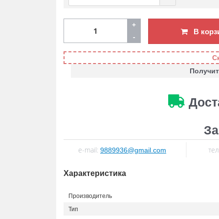
+
В корз
-
С
Получит
Дост
За
e-mail:
тел
9889936@gmail.com
Характеристика
Производитель
Тип