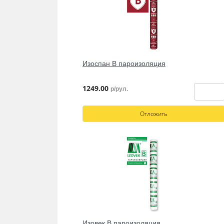
Изоспан В пароизоляция
1249.00
р/рул.
Отложить
Изовек В пароизоляция