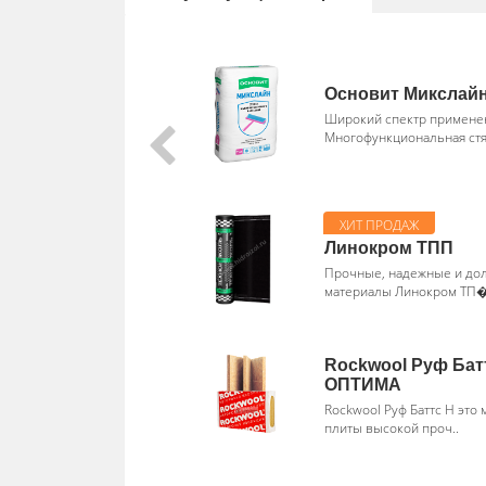
Основит Микслайн
Широкий спектр примене
Многофункциональная стя
Линокром ТПП
Прочные, надежные и до
материалы Линокром ТП�
Rockwool Руф Бат
ОПТИМА
Rockwool Руф Баттс Н это
плиты высокой проч..