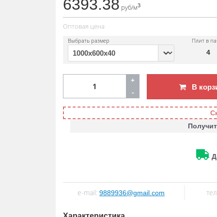
6393.38
3
руб/м
Оптовая цена
Выбрать размер
Плит в па
4
+
В корз
-
С
Получит
Д
e-mail:
тел
9889936@gmail.com
Характеристика