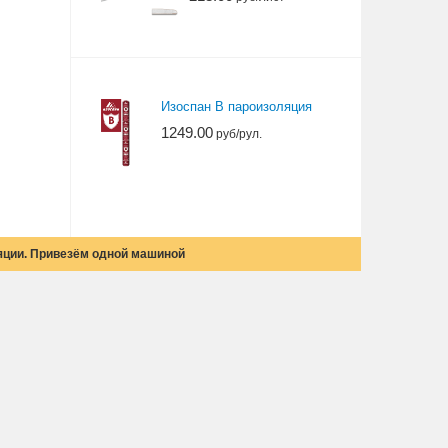
Изоспан В пароизоляция
1249.00
руб/рул.
яции. Привезём одной машиной