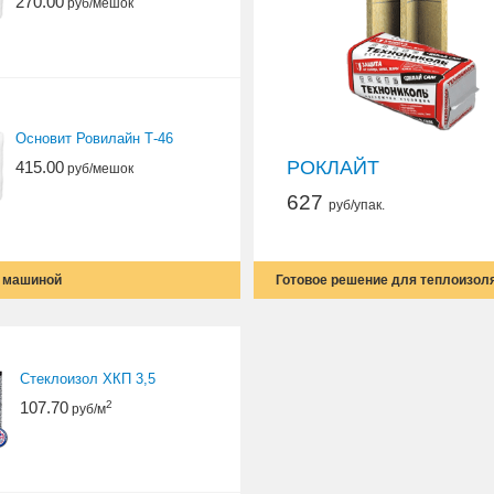
270.00
руб/мешок
Основит Ровилайн Т-46
РОКЛАЙТ
415.00
руб/мешок
627
руб/упак.
й машиной
Готовое решение для теплоизол
Стеклоизол ХКП 3,5
107.70
2
руб/м