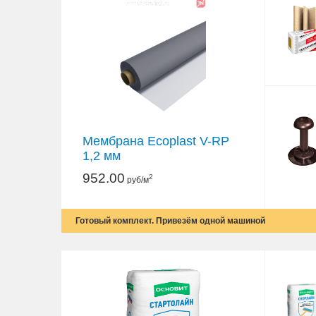
Мембрана Ecoplast V-RP
1,2 мм
952.00
2
руб/м
Готовый комплект. Привезём одной машиной