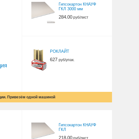
Гипсокартон КНАУФ
ГКЛ 3000 мм
284.00
руб/лист
РОКЛАЙТ
627
руб/упак.
ция
ции. Привезём одной машиной
Гипсокартон КНАУФ
ГКЛ
218.00
руб/лист