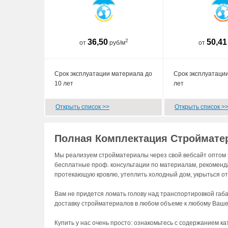
36,50
2
50,41
от
руб/м
от
Срок эксплуатации материала до
Срок эксплуатации
10 лет
лет
Открыть список >>
Открыть список >
Полная Комплектация Строймате
Мы реализуем стройматериалы через свой вебсайт оптом 
бесплатные проф. консультации по материалам, рекоменд
протекающую кровлю, утеплить холодный дом, укрыться от 
Вам не придется ломать голову над транспортировкой габа
доставку стройматериалов в любом объеме к любому Ваше
Купить у нас очень просто: ознакомьтесь с содержанием к