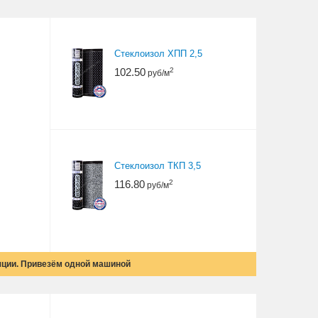
Стеклоизол ХПП 2,5
102.50
2
руб/м
Стеклоизол ТКП 3,5
116.80
2
руб/м
яции. Привезём одной машиной