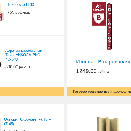
Техноруф Н 30
759
руб/упак.
Аэратор кровельный
ТехноНИКОЛЬ ЭКО,
75х340
Изоспан В пароизоля
800.00
руб/шт.
1249.00
руб/рул.
Готовое решение для пароизоля
Основит Скорлайн FK45 R
(Т-45)