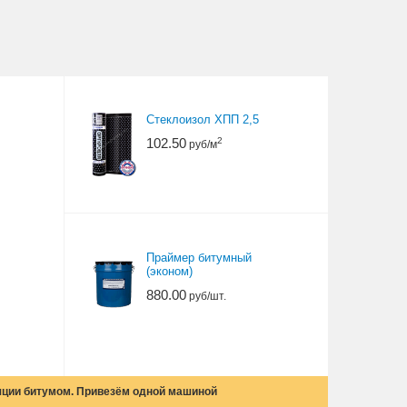
Стеклоизол ХПП 2,5
102.50
2
руб/м
Праймер битумный
(эконом)
880.00
руб/шт.
яции битумом. Привезём одной машиной