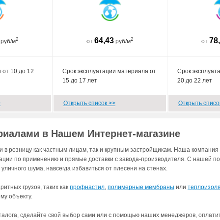
2
64,43
2
78
руб/м
от
руб/м
от
 от 10 до 12
Срок эксплуатации материала от
Срок эксплуат
15 до 17 лет
20 до 22 лет
>
Открыть список >>
Открыть списо
риалами в Нашем Интернет-магазине
и в розницу как частным лицам, так и крупным застройщикам. Наша компан
ации по применению и прямые доставки с завода-производителя. С нашей 
уличного шума, навсегда избавиться от плесени на стенах.
ритных грузов, таких как
профнастил
,
полимерные мембраны
или
теплоизол
му объекту.
аталога, сделайте свой выбор сами или с помощью наших менеджеров, оплатит