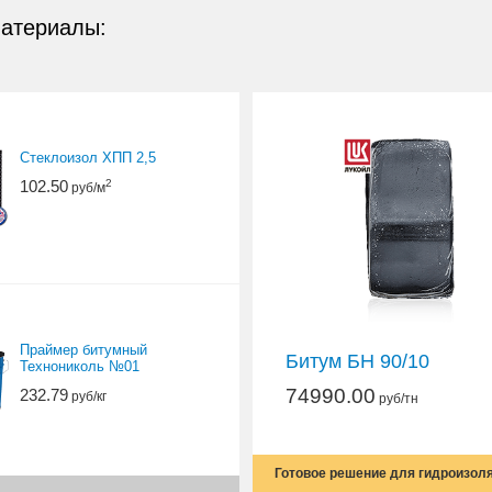
материалы:
Стеклоизол ХПП 2,5
102.50
2
руб/м
Праймер битумный
Битум БН 90/10
Технониколь №01
74990.00
232.79
руб/кг
руб/тн
Готовое решение для гидроизол