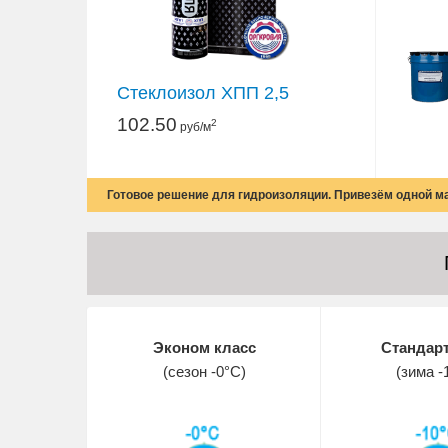
Стеклоизол ХПП 2,5
102.50
2
руб/м
Готовое решение для гидроизоляции. Привезём одной 
Эконом класс
Стандарт
(сезон -0°С)
(зима -