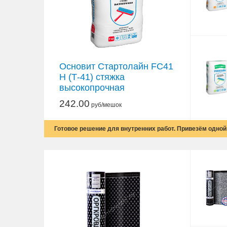
Основит Стартолайн FC41
H (Т-41) стяжка
высокопрочная
242.00
руб/мешок
Готовое решение для внутренних работ. Привезём одно