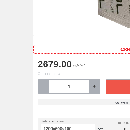
Ски
2679.00
руб/м2
Оптовая цена
-
+
Получит
Выбрать размер
Плит в па
3