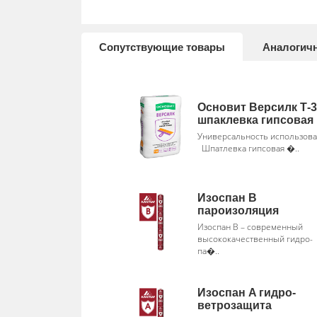
Сопутствующие товары
Аналогич
Основит Версилк Т-
шпаклевка гипсовая
Универсальность использов
Шпатлевка гипсовая �..
Изоспан В
пароизоляция
Изоспан В – современный
высококачественный гидро-
па�..
Изоспан A гидро-
ветрозащита