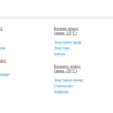
сс
Бизнес класс
(зима -15°С)
Эластоизол-проф
тим
Эластобит
Биполь
ласс
Бизнесс класс
(зима -20°С)
андарт
Эластоизол-бизнес
Стеклоэласт
Унифлекс