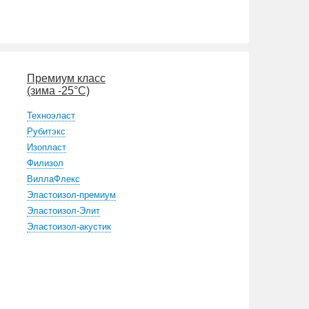
Премиум класс
(зима -25°С)
Техноэласт
Рубитэкс
Изопласт
Филизол
ВиллаФлекс
Эластоизол-премиум
Эластоизол-Элит
Эластоизол-акустик