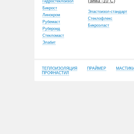
(зима -10°С)
Гидростеклоизол
Бикрост
Эластоизол-стандарт
Линокром
Стеклофлекс
Рубемаст
Бикроэласт
Рубероид
Стекломаст
Элабит
ТЕПЛОИЗОЛЯЦИЯ
ПРАЙМЕР
МАСТИК
ПРОФНАСТИЛ