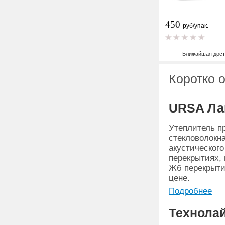
450
руб/упак.
Ближайшая дост
Коротко 
URSA Лай
Утеплитель пр
стекловолокна
акустическог
перекрытиях,
Жб перекрыти
цене.
Подробнее
Технола