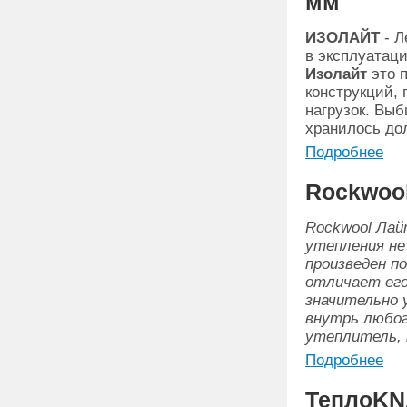
мм
ИЗОЛАЙТ
- Л
в эксплуатац
Изолайт
это 
конструкций, 
нагрузок. Выб
хранилось дол
Подробнее
Rockwool
Rockwool Ла
утепления не
произведен п
отличает его
значительно
внутрь любог
утеплитель, 
Подробнее
ТеплоKN