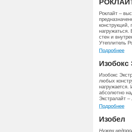
РОКЛАЙ
Роклайт – вы
предназначен
конструкций, 
нагружаться. 
стен и внутре
Утеплитель Ро
Подробнее
Изобокс 
Изобокс Экст
любых констру
нагружается.
абсолютно над
Экстралайт –
Подробнее
Изобел
Нужен недоро