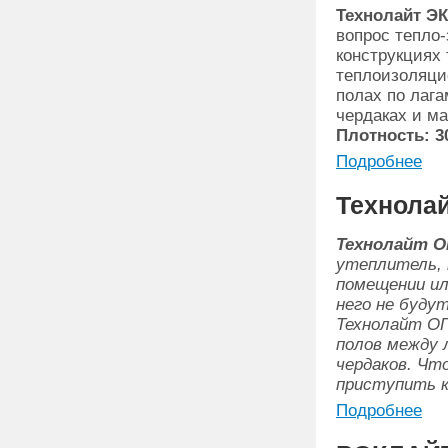
Технолайт Э
вопрос тепло
конструкциях 
теплоизоляци
полах по лага
чердаках и м
Плотность: 30
Подробнее
Технола
Технолайт 
утеплитель, 
помещении ил
него не буду
Технолайт ОП
полов между 
чердаков. Чт
приступить к
Подробнее