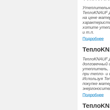
Утеплительн
ТеплоKNAUF Д
на цене мате
характеристи
хотите утепл
и т.п.
Подробнее
ТеплоKN
ТеплоKNAUF Д
долговечный 
утеплитель, 
при тепло- и
Используя Те
покупке мате
энергоносите
Подробнее
ТеплоKN