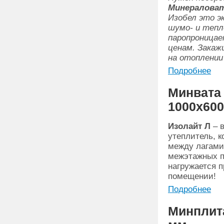
Минералова
Изобел это э
шумо- и тепл
паропроницае
ценам. Закаж
на отоплении
Подробнее
Минвата 
1000х60
Изолайт Л
– 
утеплитель, к
между лагами
межэтажных пе
нагружается 
помещении!
Подробнее
Минплита