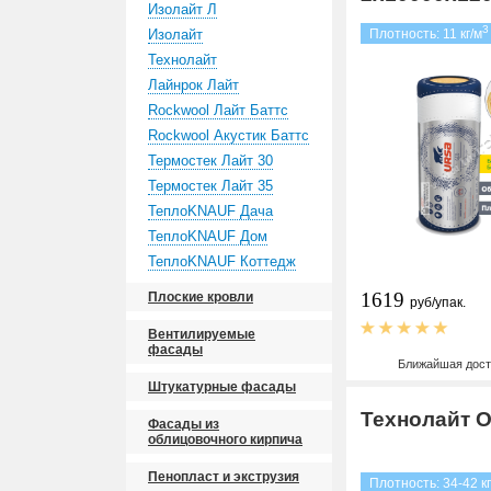
Изолайт Л
3
Изолайт
Плотность: 11 кг/м
Технолайт
Лайнрок Лайт
Rockwool Лайт Баттс
Rockwool Акустик Баттс
Термостек Лайт 30
Термостек Лайт 35
ТеплоKNAUF Дача
ТеплоKNAUF Дом
ТеплоKNAUF Коттедж
1619
Плоские кровли
руб/упак.
Вентилируемые
фасады
Ближайшая дост
Штукатурные фасады
Технолайт 
Фасады из
облицовочного кирпича
Пенопласт и экструзия
Плотность: 34-42 кг