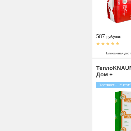
587
руб/упак.
Ближайшая дост
ТеплоKNAUF
Дом +
3
Плотность: 15 кг/м