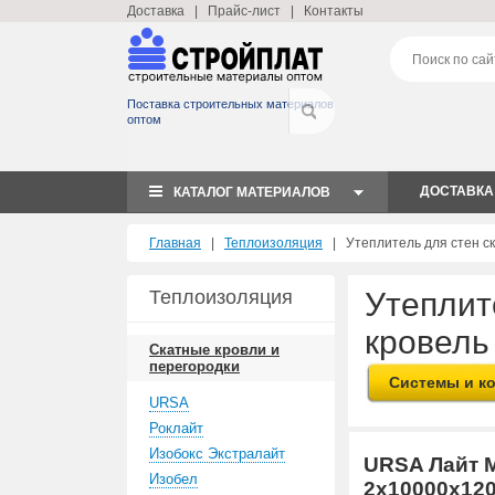
Доставка
|
Прайс-лист
|
Контакты
Поставка строительных материалов
оптом
ДОСТАВКА
КАТАЛОГ МАТЕРИАЛОВ
Главная
|
Теплоизоляция
| Утеплитель для стен ск
Теплоизоляция
Утеплит
кровель
Скатные кровли и
перегородки
Системы и к
URSA
Роклайт
Изобокс Экстралайт
URSA Лайт 
Изобел
2х10000х12