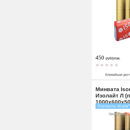
450
руб/упак.
Ближайшая дост
Минвата Iso
Изолайт Л (п
1000х600х5
3
Плотность: 40 кг/м