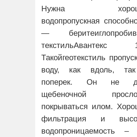
Нужна хорош
водопропускная способн
— беритеиглопробив
текстильАвантекс 1
Такойгеотекстиль пропус
воду, как вдоль, та
поперек. Он не д
щебеночной просло
покрываться илом. Хоро
фильтрация и высо
водопроницаемость – 