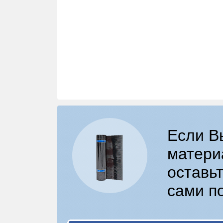
Если В
матери
оставьт
сами п