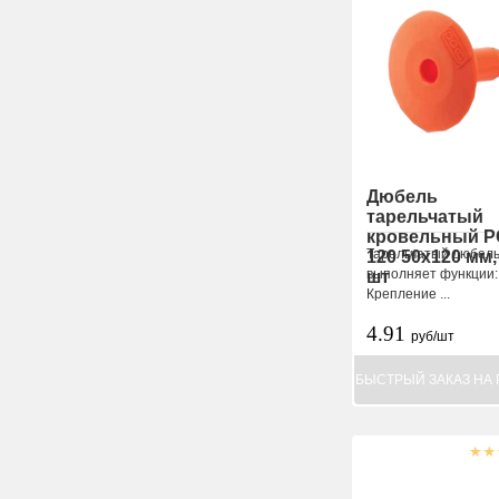
Дюбель
тарельчатый
кровельный 
Тарельчатый дюбел
120 50х120 мм,
выполняет функции:
шт
Крепление ...
4.91
руб/шт
БЫСТРЫЙ ЗАКАЗ НА 