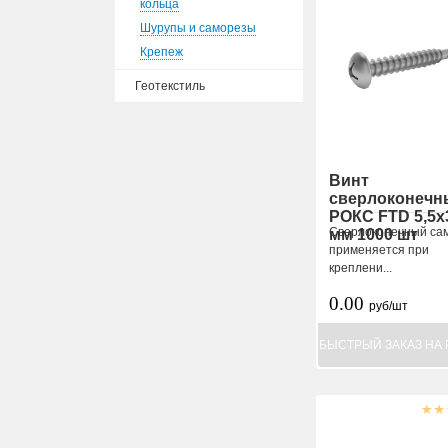
кольца
Шурупы и саморезы
Крепеж
Геотекстиль
Винт
сверлоконечн
РОКС FTD 5,5х
Сверлоконечный са
мм 1000 шт
применяется при
креплени...
0.00
руб/шт
БЫСТРЫЙ ЗАКАЗ НА 