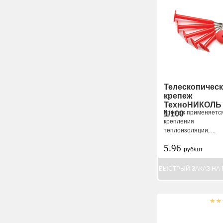
Телескопичес
крепеж
ТехноНИКОЛЬ
Крепеж применяетс
1/100
крепления
теплоизоляции, ...
5.96
руб/шт
БЫСТРЫЙ ЗАКАЗ НА 