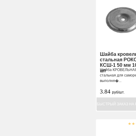
Шайба кровел
стальная РОК
КСШ-1 50 мм 1
Шайба КРОВЕЛЬНА
шт
стальная для самор
выполня�...
3.84
руб/шт.
БЫСТРЫЙ ЗАКАЗ НА 