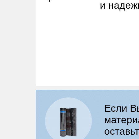
и надеж
Если В
матери
оставьт