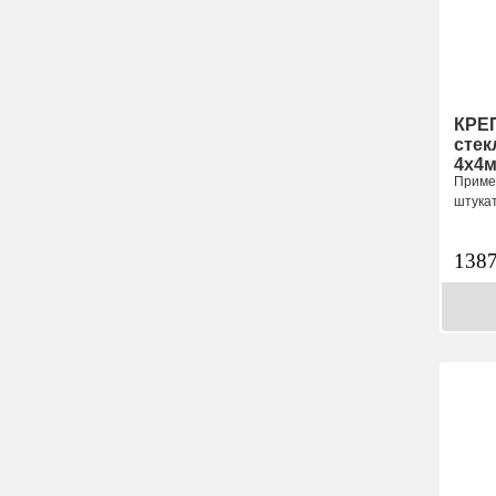
КРЕ
стек
4х4
Приме
штука
138