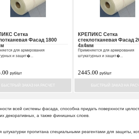
ПИКС Сетка
КРЕПИКС Сетка
лотканевая Фасад 1800
стеклотканевая Фасад 2
мм
4х4мм
няется для армирования
Применяется для армирования
турных и защит�...
штукатурных и защит�...
5.00
2445.00
руб/шт
руб/шт
БЫСТРЫЙ ЗАКАЗ НА РАСЧЕТ
БЫСТРЫЙ ЗАКАЗ НА РАС
ности всей системы фасада, способна придать поверхности целост
их декоративных, а также финишных слоев.
я штукатурки пропитана специальными реагентами для защиты, ко