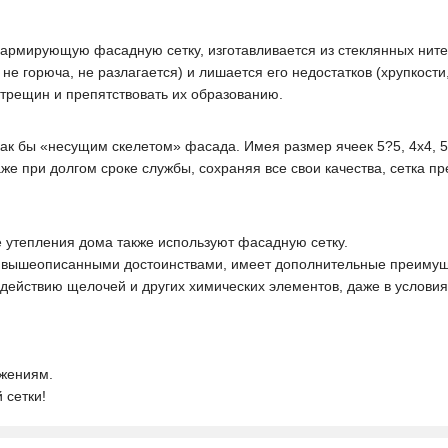
т армирующую фасадную сетку, изготавливается из стеклянных нит
 не горюча, не разлагается) и лишается его недостатков (хрупкости
 трещин и препятствовать их образованию.
к бы «несущим скелетом» фасада. Имея размер ячеек 5?5, 4х4, 5х4
же при долгом сроке службы, сохраняя все свои качества, сетка п
 утепления дома также используют фасадную сетку.
 с вышеописанными достоинствами, имеет дополнительные преимущ
здействию щелочей и других химических элементов, даже в услови
яжениям.
 сетки!