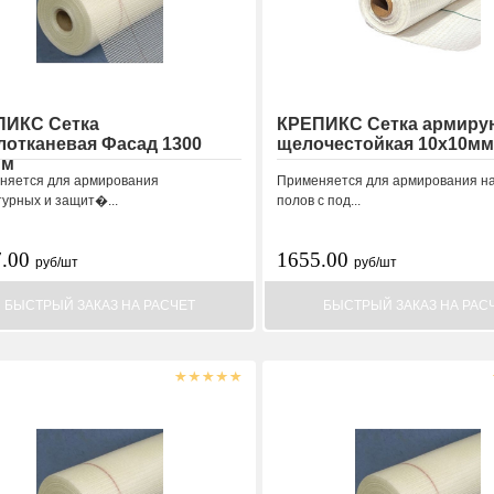
ПИКС Сетка
КРЕПИКС Сетка армир
лотканевая Фасад 1300
щелочестойкая 10x10мм
мм
няется для армирования
Применяется для армирования н
турных и защит�...
полов с под...
7.00
1655.00
руб/шт
руб/шт
БЫСТРЫЙ ЗАКАЗ НА РАСЧЕТ
БЫСТРЫЙ ЗАКАЗ НА РАС