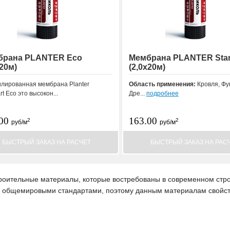
брана PLANTER Eco
Мембрана PLANTER Stan
х20м)
(2,0х20м)
лированная мембрана Planter
Область применения:
Кровля, Фу
rt Eco это высокон...
Дре...
подробнее
.00
163.00
2
2
руб/м
руб/м
БЫСТРЫЙ ЗАКАЗ НА РАСЧЕТ
БЫСТРЫЙ ЗАКАЗ НА РАС
ительные материалы, которые востребованы в современном стро
 общемировыми стандартами, поэтому данным материалам свойств