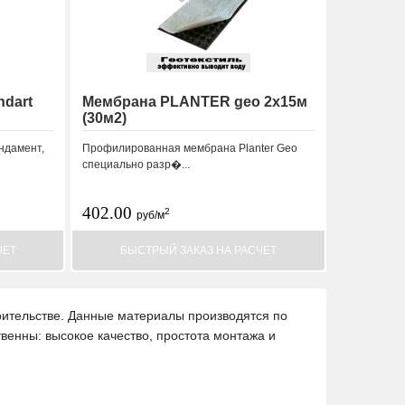
dart
Мембрана PLANTER geo 2х15м
(30м2)
ндамент,
Профилированная мембрана Planter Geo
специально разр�...
402.00
2
руб/м
ЧЕТ
БЫСТРЫЙ ЗАКАЗ НА РАСЧЕТ
ительстве. Данные материалы производятся по
енны: высокое качество, простота монтажа и