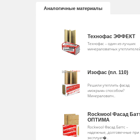
Аналогичные материалы
Технофас ЭФФЕКТ
Технофас – один из лучших
минераловатных утеплителей 
Изофас (пл. 110)
Решили утеплить фасад
«мокрым» способом?
Минераловатн..
Rockwool Фасад Бат
ОПТИМА
Rockwool Фасад Баттс –
надежные, долговечные при
эксплуат�..