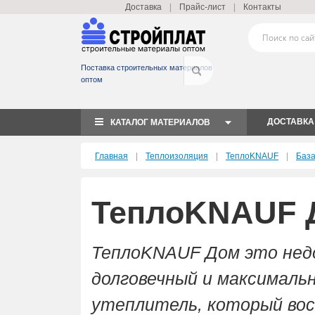
|
|
Доставка
Прайс-лист
Контакты
Поставка строительных материалов
оптом
ДОСТАВКА
КАТАЛОГ МАТЕРИАЛОВ
|
|
|
Главная
Теплоизоляция
ТеплоKNAUF
База
ТеплоKNAUF Д
ТеплоKNAUF Дом это недо
долговечный и максималь
утеплитель, который во