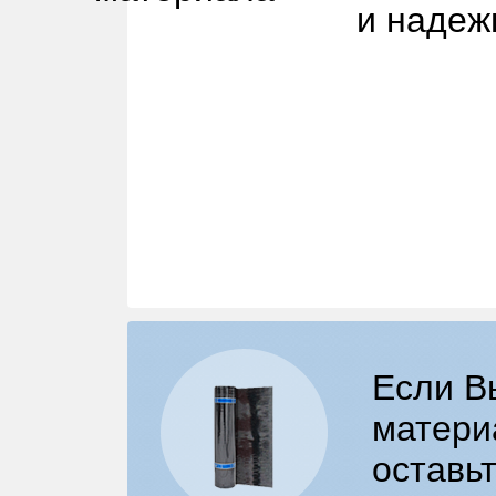
и надеж
Если В
матери
оставьт