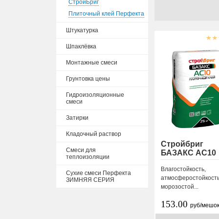
СтройБриг
Плиточный клей Перфекта
Штукатурка
Шпаклёвка
Монтажные смеси
Грунтовка цены
Гидроизоляционные
смеси
Затирки
Кладочный раствор
Стройбриг
Смеси для
БАЗАКС АС10
теплоизоляции
Влагостойкость,
Сухие смеси Перфекта
атмосферостойкость
ЗИМНЯЯ СЕРИЯ
морозостой...
153.00
руб/мешо