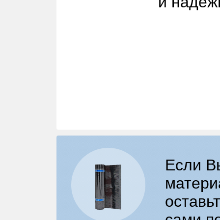
и надеж
Если В
матери
оставьт
сами п