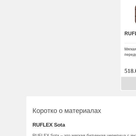
RUFL
Мягкая
передо
518
Коротко о материалах
RUFLEX Sota
RUFLEX Sota – это мягкая битумная черепица с и