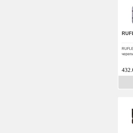
RUF
RUFLEX
черепи
432