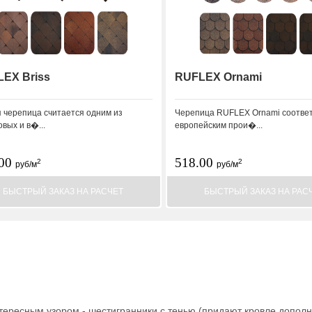
EX Briss
RUFLEX Ornami
 черепица считается одним из
Черепица RUFLEX Ornami соответ
вых и в�...
европейским прои�...
.00
518.00
2
2
руб/м
руб/м
БЫСТРЫЙ ЗАКАЗ НА РАСЧЕТ
БЫСТРЫЙ ЗАКАЗ НА РАС
нтересным узором - шестигранники с тенью (придают кровле допол