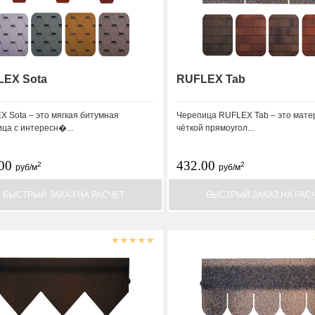
LEX Sota
RUFLEX Tab
 Sota – это мягкая битумная
Черепица RUFLEX Tab – это мате
ца с интересн�...
чёткой прямоугол...
.00
432.00
2
2
руб/м
руб/м
БЫСТРЫЙ ЗАКАЗ НА РАСЧЕТ
БЫСТРЫЙ ЗАКАЗ НА РАС