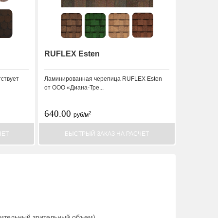
RUFLEX Esten
ствует
Ламинированная черепица RUFLEX Esten
от ООО «Диана-Тре...
640.00
2
руб/м
ЧЕТ
БЫСТРЫЙ ЗАКАЗ НА РАСЧЕТ
нительный зрительный объем).