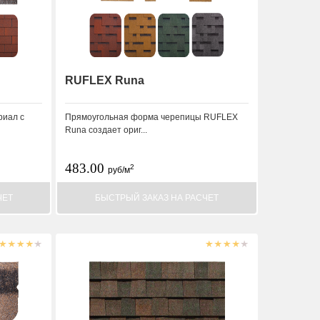
RUFLEX Runa
риал с
Прямоугольная форма черепицы RUFLEX
Runa создает ориг...
483.00
2
руб/м
ЧЕТ
БЫСТРЫЙ ЗАКАЗ НА РАСЧЕТ