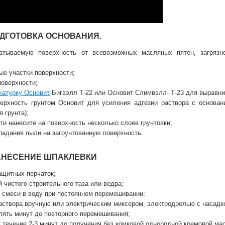
ОДГОТОВКА ОСНОВАНИЯ.
батываемую поверхность от всевозможных масляных пятен, загряз
ые участки поверхности;
поверхности;
катурку Основит
Бигвэлл Т-22 или Основит Слимвэлл- Т-23 для выравни
верхность грунтом Основит для усиления адгезии раствора с основан
 грунта);
ти нанесите на поверхность несколько слоев грунтовки;
опадания пыли на загрунтованную поверхность.
НАНЕСЕНИЕ ШПАКЛЕВКИ
ащитных перчаток;
й чистого строительного таза или ведра;
й смеси в воду при постоянном перемешивании;
аствора вручную или электрическим миксером, электродрелью с насадко
-пять минут до повторного перемешивания;
 течение 2-3 минут до получения без комковой однородной кремовой мас