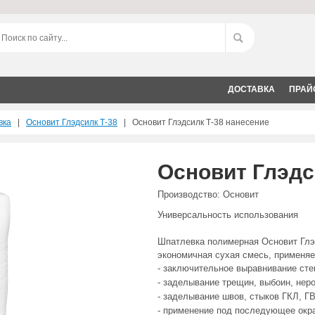
ДОСТАВКА
ПРАЙ
вка
|
Основит Глэдсилк Т-38
| Основит Глэдсилк Т-38 нанесение
Основит Глэдс
Производство: Основит
Универсальность использования
Шпатлевка полимерная Основит Глэд
экономичная сухая смесь, применяе
- заключительное выравнивание сте
- заделывание трещин, выбоин, нер
- заделывание швов, стыков ГКЛ, Г
- применение под последующее окр