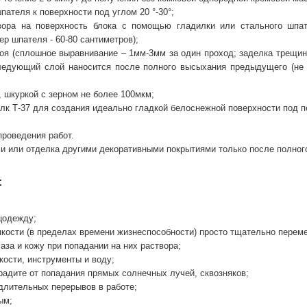
пателя к поверхности под углом 20 °-30°;
твора на поверхность блока с помощью гладилки или стального шп
ер шпателя - 60-80 сантиметров);
оя (сплошное выравнивание – 1мм-3мм за один проход; заделка трещин, 
едующий слой наносится после полного высыхания предыдущего (не р
 шкуркой с зерном не более 100мкм;
лк Т-37 для создания идеально гладкой белоснежной поверхности под
проведения работ.
ми или отделка другими декоративными покрытиями только после полног
:
цодежду;
мкости (в пределах времени жизнеспособности) просто тщательно перем
аза и кожу при попадании на них раствора;
кости, инструменты и воду;
градите от попадания прямых солнечных лучей, сквозняков;
 длительных перерывов в работе;
ым;