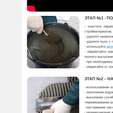
ЭТАП №1 - П
- очистите обра
стройматериалов;
- удалите непрочн
- удалите пыль с 
- используйте
шту
- обработайте по
полного высыхания
- при необходимос
- оберегайте от п
ЭТАП №2 – 
- использование з
- заполнение водо
- высыпание сухо
-перемешивание р
- настаивание три
- перемешивание в