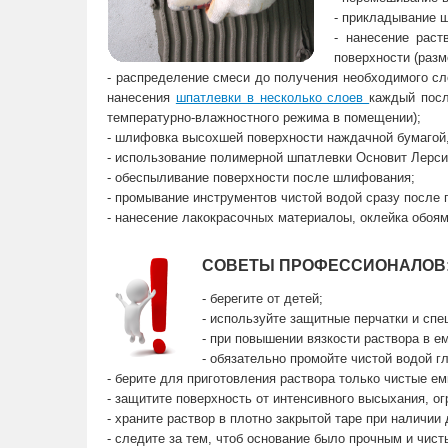
- прикладывание ш
- нанесение рас
поверхности (разм
- распределение смеси до получения необходимого сл
нанесения
шпатлевки в несколько слоев
каждый посл
температурно-влажностного режима в помещении);
- шлифовка высохшей поверхности наждачной бумагой,
- использование полимерной шпатлевки Основит Лерси
- обеспыливание поверхности после шлифования;
- промывание инструментов чистой водой сразу после 
- нанесение лакокрасочных материалоы, оклейка обоя
СОВЕТЫ ПРОФЕССИОНАЛОВ
- берегите от детей;
- используйте защитные перчатки и спе
- при повышении вязкости раствора в е
- обязательно промойте чистой водой гл
- берите для приготовления раствора только чистые ем
- защитите поверхность от интенсивного высыхания, о
- храните раствор в плотно закрытой таре при наличии
- следите за тем, чтоб основание было прочным и чист