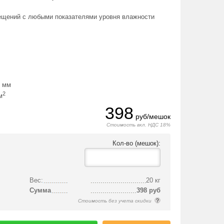
ещений с любыми показателями уровня влажности
3 мм
2
м
398
руб/мешок
Стоимость вкл. НДС 18%
Кол-во (мешок):
Вес:
20 кг
Сумма
398
руб
Стоимость без учета скидки