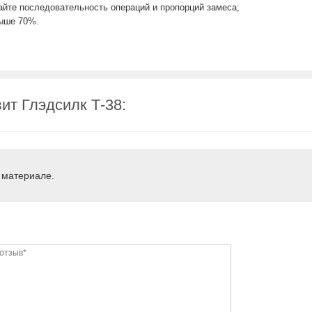
айте последовательность операций и пропорций замеса;
выше 70%.
 Глэдсилк Т-38:
о материале.