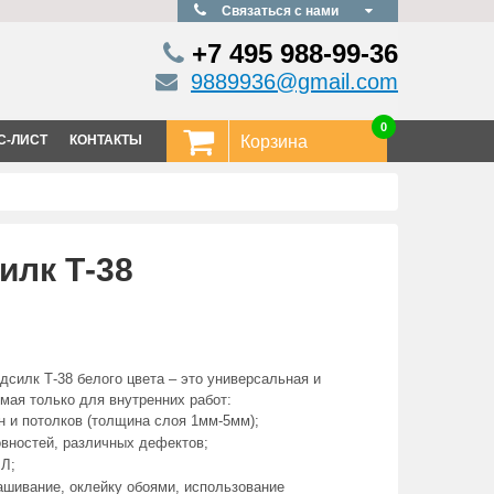
Связаться с нами
+7 495
988-99-36
9889936@gmail.com
0
С-ЛИСТ
КОНТАКТЫ
Корзина
илк Т-38
силк Т-38 белого цвета – это универсальная и
мая только для внутренних работ:
н и потолков (толщина слоя 1мм-5мм);
овностей, различных дефектов;
ВЛ;
ашивание, оклейку обоями, использование