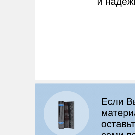
и надеж
Если В
матери
оставьт