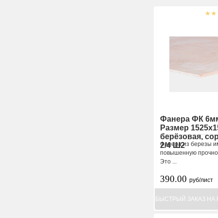
Фанера ФК 6м
Размер 1525х1
берёзовая, со
Фанера из березы и
2/4 Ш2
повышенную прочно
Это ...
390.00
руб/лист
БЫСТРЫЙ ЗАКАЗ НА 