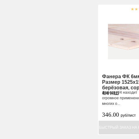
Фанера ФК 6м
Размер 1525х1
берёзовая, со
Фанера 4/4 находит
4/4 НШ
огромное применени
многих о...
346.00
руб/лист
БЫСТРЫЙ ЗАКАЗ НА 