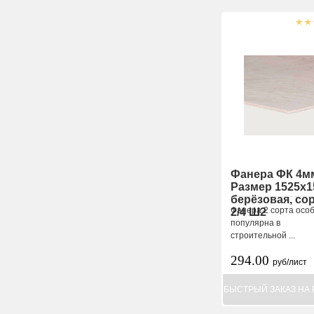
Фанера ФК 4м
Размер 1525х1
берёзовая, со
Фанера 2 сорта осо
2/4 Ш2
популярна в
строительной ...
294.00
руб/лист
БЫСТРЫЙ ЗАКАЗ НА 