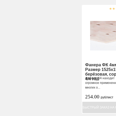
Фанера ФК 4м
Размер 1525х1
берёзовая, со
Фанера 4/4 находит
4/4 НШ
огромное применени
многих о...
254.00
руб/лист
БЫСТРЫЙ ЗАКАЗ НА 