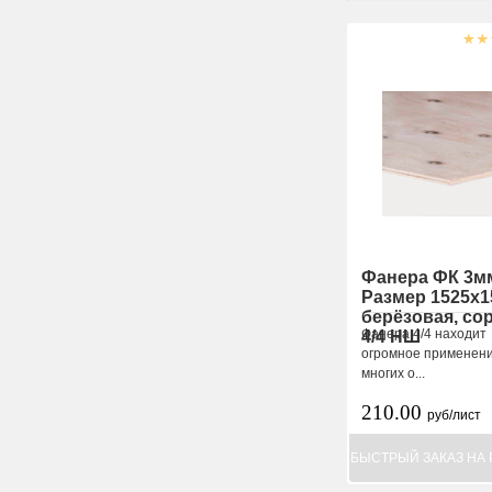
Фанера ФК 3м
Размер 1525х1
берёзовая, со
Фанера 4/4 находит
4/4 НШ
огромное применени
многих о...
210.00
руб/лист
БЫСТРЫЙ ЗАКАЗ НА 