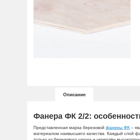
Описание
Фанера ФК 2/2: особенност
Представленная марка березовой
фанеры ФК
– яв
материалом наивысшего качества. Каждый слой ф
только из березового шпона и укреплён высокопр