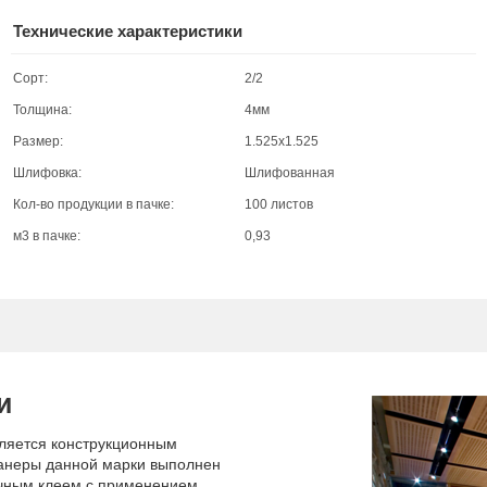
Технические характеристики
Сорт:
2/2
Толщина:
4мм
Размер:
1.525х1.525
Шлифовка:
Шлифованная
Кол-во продукции в пачке:
100 листов
м3 в пачке:
0,93
и
ляется конструкционным
анеры данной марки выполнен
очным клеем с применением