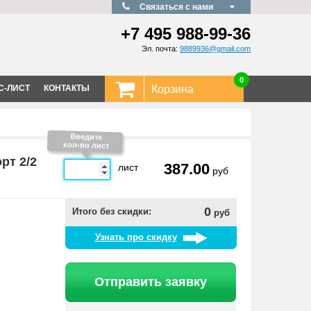
Связаться с нами
+7 495
988-99-36
Эл. почта:
9889936@gmail.com
0
С-ЛИСТ
КОНТАКТЫ
Корзина
Введите
кол-во лист
рт 2/2
387.00
лист
руб
0
Итого без скидки:
руб
Узнать про скидку