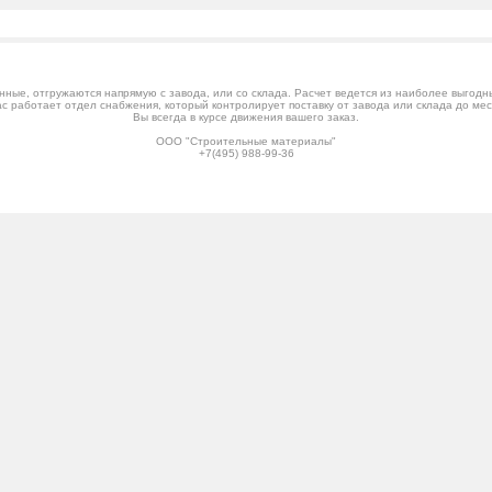
ные, отгружаются напрямую с завода, или со склада. Расчет ведется из наиболее выгодных
ас работает отдел снабжения, который контролирует поставку от завода или склада до мес
Вы всегда в курсе движения вашего заказ.
ООО "Строительные материалы"
+7(495) 988-99-36