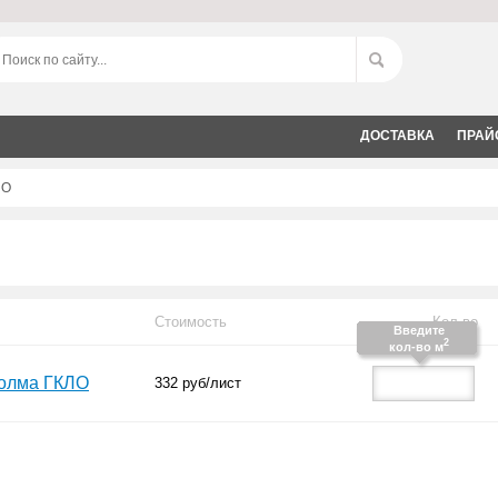
ДОСТАВКА
ПРАЙ
ЛО
Стоимость
Кол-во
Введите
2
кол-во м
Волма ГКЛО
332
руб/лист