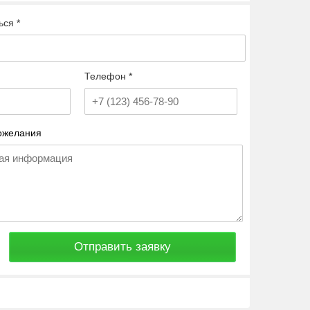
ься *
Телефон *
ожелания