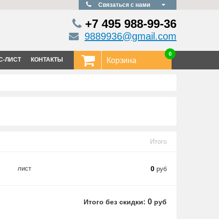
Связаться с нами
+7 495
988-99-36
9889936@gmail.com
0
С-ЛИСТ
КОНТАКТЫ
Корзина
Итого
лист
0
руб
0
Итого без скидки:
руб