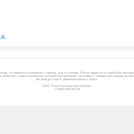
кг.
ные, отгружаются напрямую с завода, или со склада. Расчет ведется из наиболее выгодных
ас работает отдел снабжения, который контролирует поставку от завода или склада до мес
Вы всегда в курсе движения вашего заказ.
ООО "Строительные материалы"
+7(495) 988-99-36