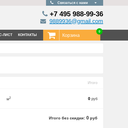
Связаться с нами
+7 495
988-99-36
9889936@gmail.com
0
С-ЛИСТ
КОНТАКТЫ
Корзина
Итого
2
0
руб
м
0
Итого без скидки:
руб