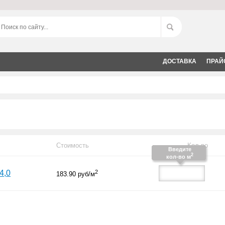
ДОСТАВКА
ПРАЙ
Стоимость
Кол-во
Введите
2
кол-во м
4,0
2
183.90
руб/м