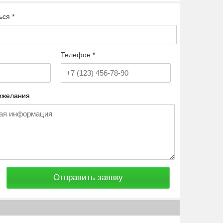
ься *
Телефон *
ожелания