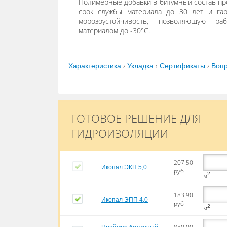
Полимерные добавки в битумный состав п
срок службы материала до 30 лет и гар
морозоустойчивость, позволяющую ра
материалом до -30°С.
›
›
›
Характеристика
Укладка
Сертификаты
Вопр
ГОТОВОЕ РЕШЕНИЕ ДЛЯ
ГИДРОИЗОЛЯЦИИ
207.50
Икопал ЭКП 5,0
руб
2
м
183.90
Икопал ЭПП 4,0
руб
2
м