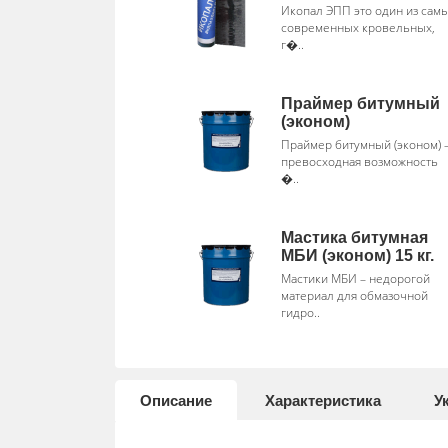
Икопал ЭПП это один из сам
современных кровельных,
г�..
Праймер битумный
(эконом)
Праймер битумный (эконом) 
превосходная возможность
�..
Мастика битумная
МБИ (эконом) 15 кг.
Мастики МБИ – недорогой
материал для обмазочной
гидро..
Описание
Характеристика
У