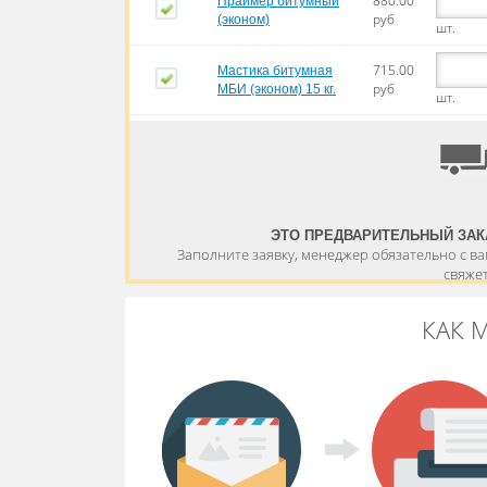
880.00
Праймер битумный
руб
(эконом)
шт.
715.00
Мастика битумная
руб
МБИ (эконом) 15 кг.
шт.
ЭТО ПРЕДВАРИТЕЛЬНЫЙ ЗАК
Заполните заявку, менеджер обязательно с в
свяже
КАК 