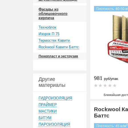
Плотность: 40-50 кг
Фасады из
облицовочного
кирпича
Техноблок
Изорок П 75
Термостек Кавити
Rockwool Кавити Баттс
Пенопласт и экструзия
981
Другие
руб/упак.
материалы
Ближайшая дост
ГИДРОИЗОЛЯЦИЯ
ПРАЙМЕР
Rockwool К
МАСТИКИ
Баттс
БИТУМ
ПАРОИЗОЛЯЦИЯ
3
Плотность: 45 кг/м