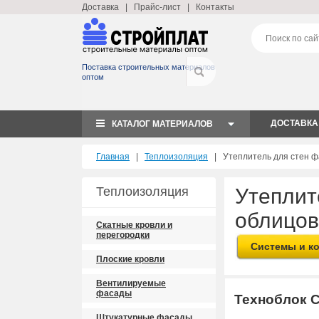
Доставка
|
Прайс-лист
|
Контакты
Поставка строительных материалов
оптом
ДОСТАВКА
КАТАЛОГ МАТЕРИАЛОВ
Главная
|
Теплоизоляция
| Утеплитель для стен фа
Теплоизоляция
Утеплит
облицов
Скатные кровли и
перегородки
Системы и к
Плоские кровли
Вентилируемые
фасады
Техноблок 
Штукатурные фасады