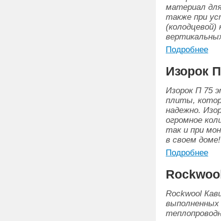
материал для
также при ус
(колодцевой) 
вертикальных
Подробнее
Изорок П 
Изорок П 75 
плиты, котор
надежно. Изо
огромное кол
так и при мо
в своем доме!
Подробнее
Rockwool
Rockwool Кав
выполненных 
теплопроводн