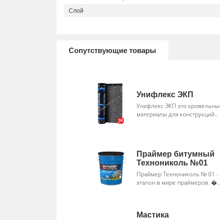
Слой
Сопутствующие товары
Унифлекс ЭКП
Унифлекс ЭКП это кровельны
материалы для конструкций..
Праймер битумный
Технониколь №01
Праймер Технониколь № 01 - 
эталон в мире праймеров. �..
Мастика