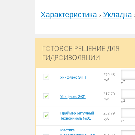
›
Характеристика
Укладка
ГОТОВОЕ РЕШЕНИЕ ДЛЯ
ГИДРОИЗОЛЯЦИИ
279.43
Унифлекс ЭПП
руб
2
м
317.70
Унифлекс ЭКП
руб
2
м
232.79
Праймер битумный
руб
Технониколь №01
кг
Мастика