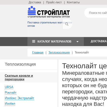
Доставка
|
Прайс-лист
|
Контакты
Поставка строительных материалов
оптом
ДОСТАВКА
КАТАЛОГ МАТЕРИАЛОВ
Главная
|
Теплоизоляция
| Технолайт
Теплоизоляция
Технолайт ц
Минераловатные
Скатные кровли и
случаях, когда не
перегородки
которых он не буд
URSA
перегородки, ска
Роклайт
чердачную надстро
Изобокс Экстралайт
находка для Вас!
Изобел