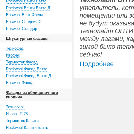
Rockwool Венти Баттс
утеплитель, кот
Rockwool Венти Баттс Д
помещении или зд
Baswool Вент Фасад
Baswool Сэндвич С
не будут оказыва
Baswool Стандарт
Технолайт ОПТИМ
между лагами, ка
Штукатурные фасады
зимой было тепл
Технофас
сейчас!
Изофас
Термостек Фасад
Подробнее
Rockwool Фасад Баттс
Rockwool Фасад Баттс Д
Baswool Фасад
Фасады из облицовочного
кирпича
Техноблок
Изорок П 75
Термостек Кавити
Rockwool Кавити Баттс