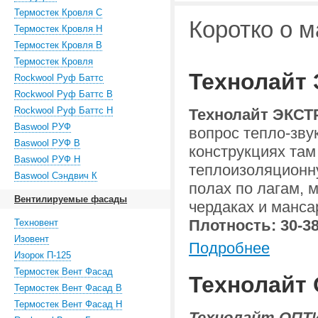
Термостек Кровля С
Коротко о 
Термостек Кровля Н
Термостек Кровля В
Термостек Кровля
Технолайт
Rockwool Руф Баттс
Rockwool Руф Баттс В
Rockwool Руф Баттс Н
Технолайт ЭКСТ
Baswool РУФ
вопрос тепло-зв
Baswool РУФ В
конструкциях там
Baswool РУФ Н
теплоизоляционну
Baswool Сэндвич К
полах по лагам, 
Вентилируемые фасады
чердаках и манса
Плотность: 30-38
Техновент
Изовент
Подробнее
Изорок П-125
Термостек Вент Фасад
Технолайт
Термостек Вент Фасад В
Термостек Вент Фасад Н
Технолайт ОПТ