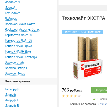
Изолайт Л
Изолайт
Технолайт
Технолайт ЭКСТРА
Лайнрок
Rockwool Лайт Баттс
Rockwool Акустик Баттс
3
3
Плотность: 30-38 кг/м
кг/м
Термостек Лайт 30
Термостек Лайт 35
ТеплоKNAUF Дача
ТеплоKNAUF Дом
ТеплоKNAUF Коттедж
Baswool Лайт
Baswool Флор П
Baswool Флор
Плоские кровли
Техноруф
766
Подробн
руб/упак.
Изоруф
В налич
Изоруф Н
Ближайшая доставка:
07.08.2
Изоруф В