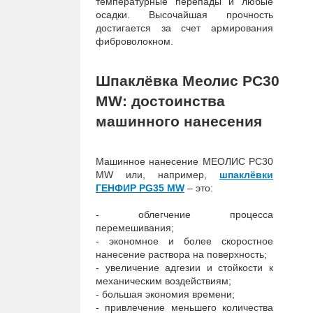
температурные перепады и любые
осадки. Высочайшая прочность
достигается за счет армирования
фиброволокном.
Шпаклёвка Меолис PC30
M
W
: достоинства
машинного нанесения
Машинное нанесение МЕОЛИС PC30
MW или, например,
шпаклёвки
ГЕНФИР PG35 MW
– это:
- облегчение процесса
перемешивания;
- экономное и более скоростное
нанесение раствора на поверхность;
- увеличение адгезии и стойкости к
механическим воздействиям;
- большая экономия времени;
- привлечение меньшего количества