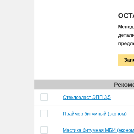
ОСТ
Менед
детал
предл
Зап
Рекоме
Стеклоэласт ЭПП 3,5
Праймер битумный (эконом)
Мастика битумная МБИ (эконом) 