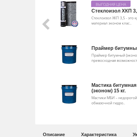
Стеклоизол ХКП 3
Стеклоизол ХКП 3,5 - это
материал эконом клас..
Праймер битумный
Праймер битумный (эконо
превосходная возможност
Мастика битумна
(эконом) 15 кг.
Мастики МБИ – недорогой
обмазочной гидро..
Описание
Характеристика
У