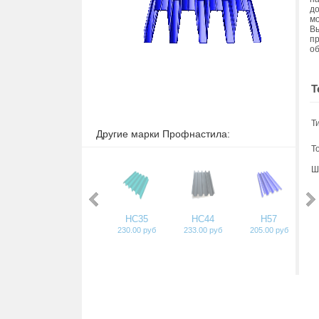
до
мо
В
пр
об
Т
Т
Другие марки Профнастила:
Т
Ш
НС35
НС44
Н57
230.00 руб
233.00 руб
205.00 руб