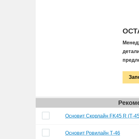
ОСТ
Менед
детал
предл
Зап
Рекоме
Основит Скорлайн FK45 R (Т-45
Основит Ровилайн Т-46