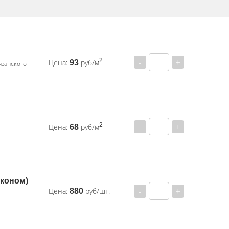
-
+
2
Цена:
руб/м
93
язанского
-
+
2
Цена:
руб/м
68
коном)
-
+
Цена:
руб/шт.
880
.