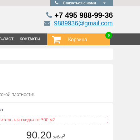
Связаться с нами
+7 495
988-99-36
9889936@gmail.com
0
С-ЛИСТ
КОНТАКТЫ
Корзина
окой плотности!
ет
ительная скидка от 300 м2
90.20
2
руб/м