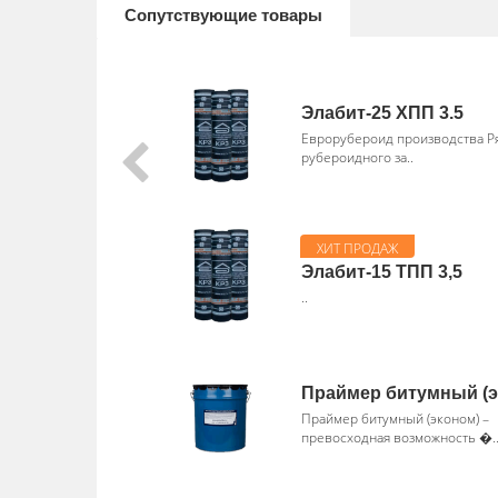
Сопутствующие товары
Элабит-25 ХПП 3.5
Еврорубероид производства Р
рубероидного за..
Элабит-15 ТПП 3,5
..
Праймер битумный (э
Праймер битумный (эконом) –
превосходная возможность �.