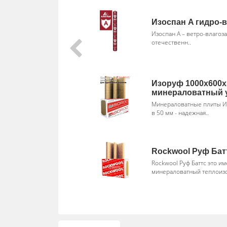
Изоспан A гидро-
Изоспан А – ветро-влаго
отечественн..
Изоруф 1000х600х
минераловатный 
Минераловатные плиты И
в 50 мм - надежная..
Rockwool Руф Бат
Rockwool Руф Баттс это им
минераловатный теплоиз