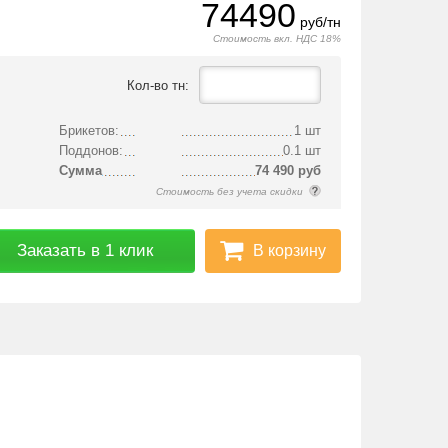
74490
руб/тн
Стоимость вкл. НДС 18%
Кол-во тн:
Брикетов:
1 шт
Поддонов:
0.1 шт
Сумма
74 490
руб
Стоимость без учета скидки
В корзину