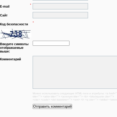
*
E-mail
Сайт
*
Код безопасности
Введите символы
отображаемые
выше:
Комментарий
Можно использовать следующие
HTML
-теги и атрибуты:
<a href="
title=""> <abbr title=""> <acronym title=""> <b> <blockquote cite="">
<cite> <code> <del datetime=""> <em> <i> <q cite=""> <strike> <stro