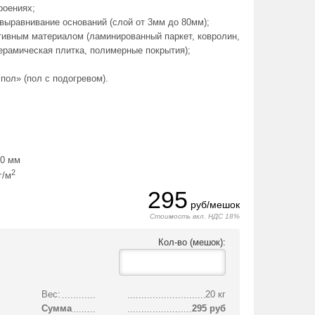
роениях;
 выравнивание оснований (слой от 3мм до 80мм);
ативным материалом (ламинированный паркет, ковролин,
керамическая плитка, полимерные покрытия);
пол» (пол с подогревом).
80 мм
2
г/м
295
руб/мешок
Стоимость вкл. НДС 18%
Кол-во (мешок):
Вес:
20 кг
Сумма
295
руб