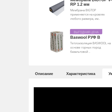
RP 1.2 мм
Мембрана BIGTOP
применяется на кровлях
любого размера, им..
Baswool РУФ В
Теплоизоляция BASWOOL на
основе горных пород
базальтовой ..
Описание
Характеристика
У